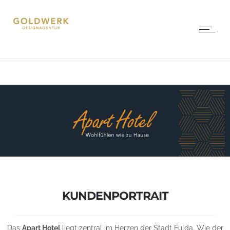
KUNDENPORTRAIT
Das
Apart Hotel
liegt zentral im Herzen der Stadt Fulda. Wie der