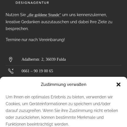
Nutzen Sie
um uns kennenzulernen,
„die goldene Stunde“
kreative Gedanken auszutauschen und dabei Ihre Ziele zu
besprechen.
Termine nur nach Vereinbarung!
Adalbertstr. 2, 36039 Fulda
0661 – 90 19 00 65
kontakt@goldwerk.design
Zustimmung verwalten
Um Ihnen ein optimales Erlebnis zu bieten, verwenden wir
Impressum
Cookies, um Geräteinformationen zu speichern und/oder
darauf zuzugreifen. Wenn Sie ihre Zustimmung nicht erteilen
Datenschutz
oder zurückziehen, können bestimmte Merkmale und
Funktionen beeinträchtigt werden.