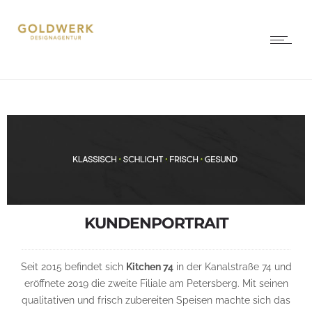
KUNDENPORTRAIT
Seit 2015 befindet sich
Kitchen 74
in der Kanalstraße 74 und
eröffnete 2019 die zweite Filiale am Petersberg. Mit seinen
qualitativen und frisch zubereiten Speisen machte sich das