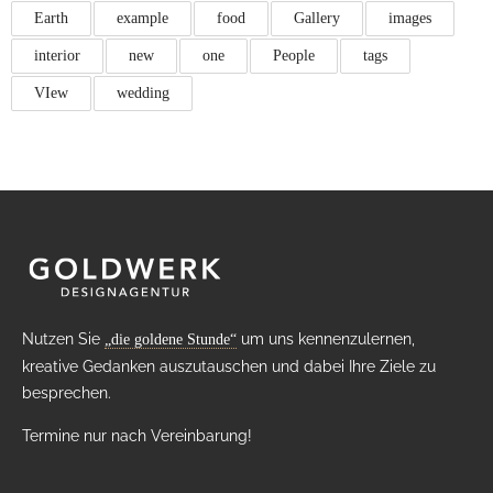
Earth
example
food
Gallery
images
interior
new
one
People
tags
VIew
wedding
Nutzen Sie
um uns kennenzulernen,
„die goldene Stunde“
kreative Gedanken auszutauschen und dabei Ihre Ziele zu
besprechen.
Termine nur nach Vereinbarung!