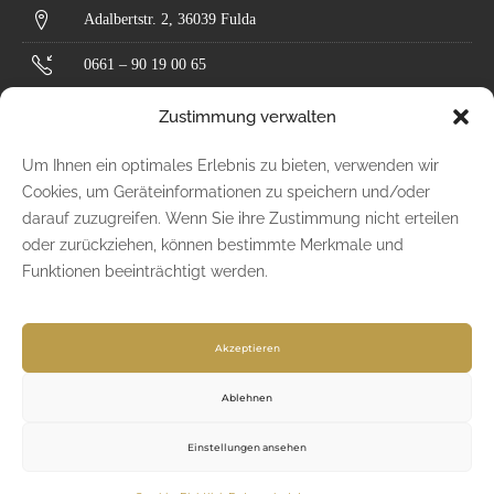
Adalbertstr. 2, 36039 Fulda
0661 – 90 19 00 65
kontakt@goldwerk.design
Zustimmung verwalten
Um Ihnen ein optimales Erlebnis zu bieten, verwenden wir
Impressum
Cookies, um Geräteinformationen zu speichern und/oder
darauf zuzugreifen. Wenn Sie ihre Zustimmung nicht erteilen
Datenschutz
oder zurückziehen, können bestimmte Merkmale und
Funktionen beeinträchtigt werden.
AGB
FOLGEN SIE UNS!
Akzeptieren
Ablehnen
Einstellungen ansehen