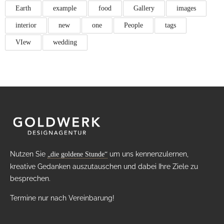
Earth
example
food
Gallery
images
interior
new
one
People
tags
VIew
wedding
Nutzen Sie
um uns kennenzulernen,
„die goldene Stunde“
kreative Gedanken auszutauschen und dabei Ihre Ziele zu
besprechen.
Termine nur nach Vereinbarung!