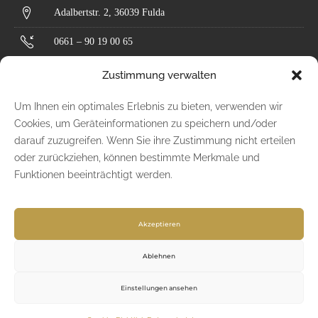
Adalbertstr. 2, 36039 Fulda
0661 – 90 19 00 65
kontakt@goldwerk.design
Zustimmung verwalten
Um Ihnen ein optimales Erlebnis zu bieten, verwenden wir
Impressum
Cookies, um Geräteinformationen zu speichern und/oder
darauf zuzugreifen. Wenn Sie ihre Zustimmung nicht erteilen
Datenschutz
oder zurückziehen, können bestimmte Merkmale und
Funktionen beeinträchtigt werden.
AGB
FOLGEN SIE UNS!
Akzeptieren
Ablehnen
Einstellungen ansehen